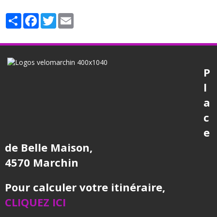
Partager
Facebook
Twitter
Email
P
l
a
c
e
de Belle Maison,
4570 Marchin
Pour calculer votre itinéraire,
CLIQUEZ ICI