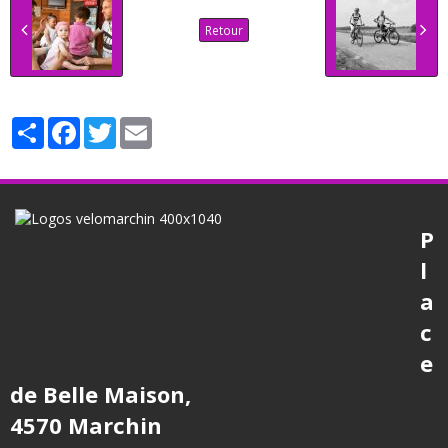
Retour
Partager
Facebook
Twitter
Email
P
l
a
c
e
de Belle Maison,
4570 Marchin